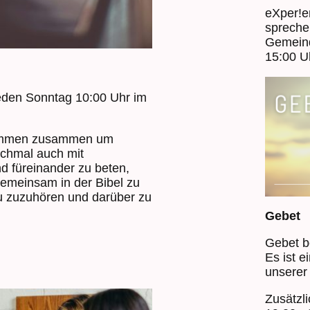
eXper!en
spreche
Gemeind
15:00 U
 jeden Sonntag 10:00 Uhr im
 kommen zusammen um
chmal auch mit
 füreinander zu beten,
gemeinsam in der Bibel zu
u zuzuhören und darüber zu
Gebet
Gebet b
Es ist e
unserer
Zusätzli