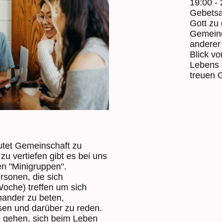
19:00 -
Gebetsa
Gott zu 
Gemeind
anderer
Blick v
Lebens 
treuen 
tet Gemeinschaft zu
u vertiefen gibt es bei uns
n "Minigruppen".
rsonen, die sich
Woche) treffen um sich
nander zu beten,
sen und darüber zu reden.
m gehen, sich beim Leben