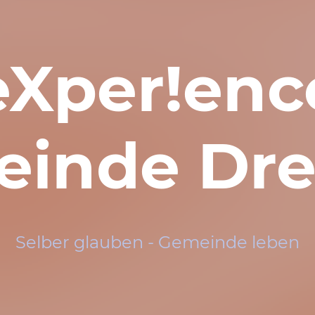
eXper!enc
inde Dr
Selber glauben - Gemeinde leben