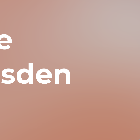
e
esden