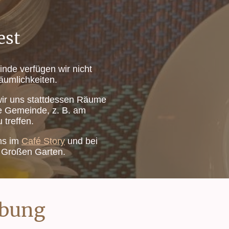
est
inde verfügen wir nicht
äumlichkeiten.
wir uns stattdessen Räume
e Gemeinde, z. B. am
 treffen.
ens im
Café Story
und bei
 Großen Garten.
ibung